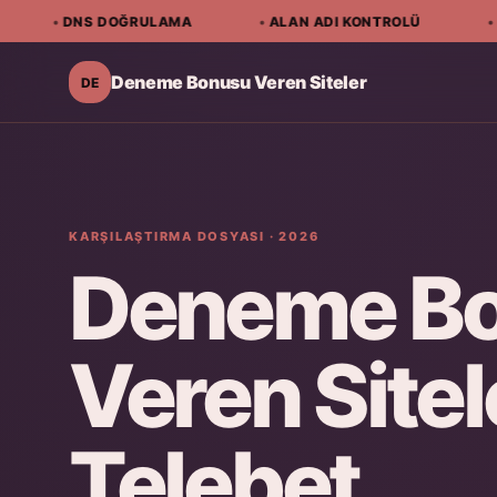
DNS DOĞRULAMA
ALAN ADI KONTROLÜ
MOBIL T
Deneme Bonusu Veren Siteler
DE
KARŞILAŞTIRMA DOSYASI · 2026
Deneme B
Veren Sitel
Telebet