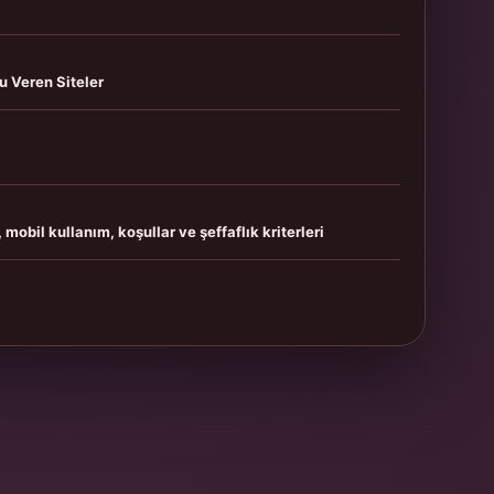
 Veren Siteler
 mobil kullanım, koşullar ve şeffaflık kriterleri