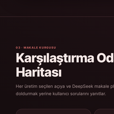
03 · MAKALE KURGUSU
Karşılaştırma Oda
Haritası
Her üretim seçilen açıya ve DeepSeek makale plan
doldurmak yerine kullanıcı sorularını yanıtlar.