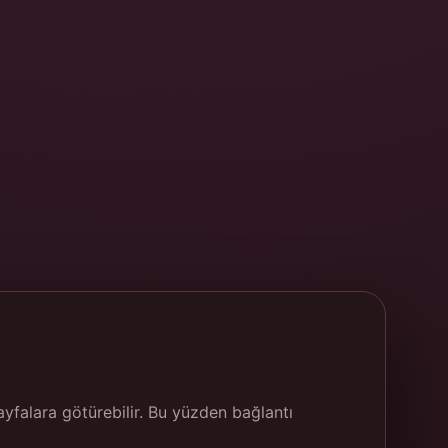
ayfalara götürebilir. Bu yüzden bağlantı