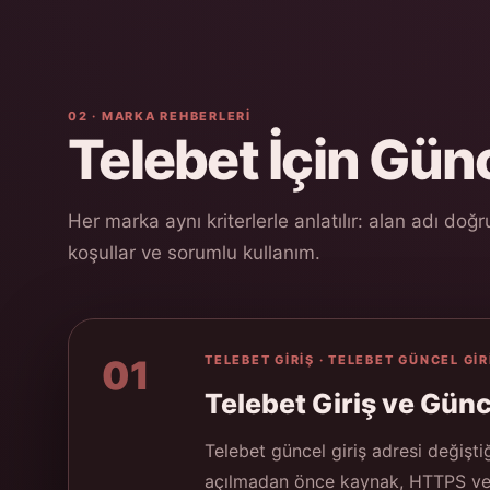
02 · MARKA REHBERLERİ
Telebet İçin Günc
Her marka aynı kriterlerle anlatılır: alan adı doğ
koşullar ve sorumlu kullanım.
01
TELEBET GIRIŞ · TELEBET GÜNCEL GIR
Telebet Giriş ve Gün
Telebet güncel giriş adresi değişti
açılmadan önce kaynak, HTTPS ve fi