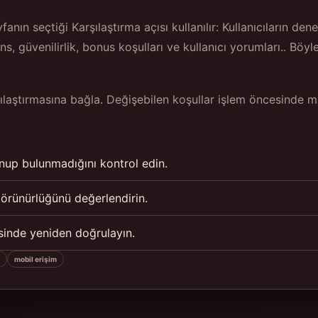
nın seçtiği Karşılaştırma açısı kullanılır: Kullanıcıların de
ans, güvenilirlik, bonus koşulları ve kullanıcı yorumları.. B
rşılaştırmasına bağla. Değişebilen koşullar işlem öncesinde
unup bulunmadığını kontrol edin.
görünürlüğünü değerlendirin.
esinde yeniden doğrulayın.
mobil erişim