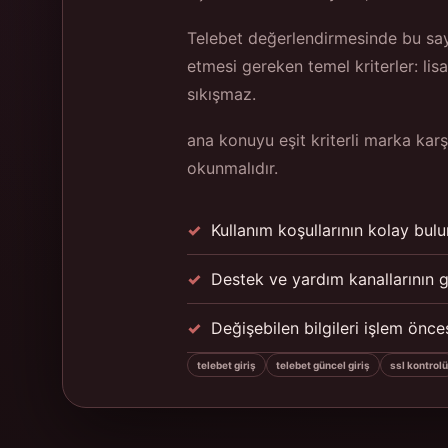
Telebet değerlendirmesinde bu sayfa
etmesi gereken temel kriterler: lis
sıkışmaz.
ana konuyu eşit kriterli marka ka
okunmalıdır.
Kullanım koşullarının kolay bul
Destek ve yardım kanallarının 
Değişebilen bilgileri işlem önc
telebet giriş
telebet güncel giriş
ssl kontrolü