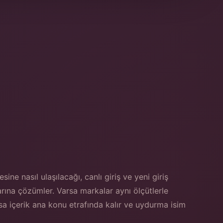
sine nasıl ulaşılacağı, canlı giriş ve yeni giriş
arına çözümler. Varsa markalar aynı ölçütlerle
sa içerik ana konu etrafında kalır ve uydurma isim