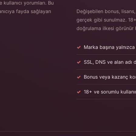
ve kullanıcı yorumları. Bu
anıcıya fayda sağlayan
Değişebilen bonus, lisans,
gerçek gibi sunulmaz. 18+
doğrulama ilkesi görünür k
Marka başına yalnızca g
SSL, DNS ve alan adı do
Bonus veya kazanç kon
18+ ve sorumlu kullanım