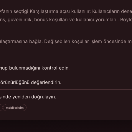
nın seçtiği Karşılaştırma açısı kullanılır: Kullanıcıların de
ans, güvenilirlik, bonus koşulları ve kullanıcı yorumları.. B
rşılaştırmasına bağla. Değişebilen koşullar işlem öncesinde
unup bulunmadığını kontrol edin.
görünürlüğünü değerlendirin.
esinde yeniden doğrulayın.
mobil erişim